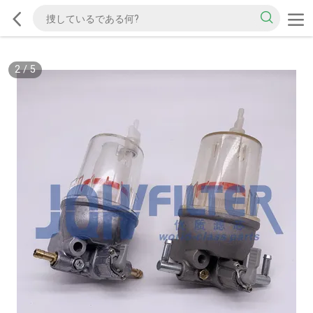
2
/
5