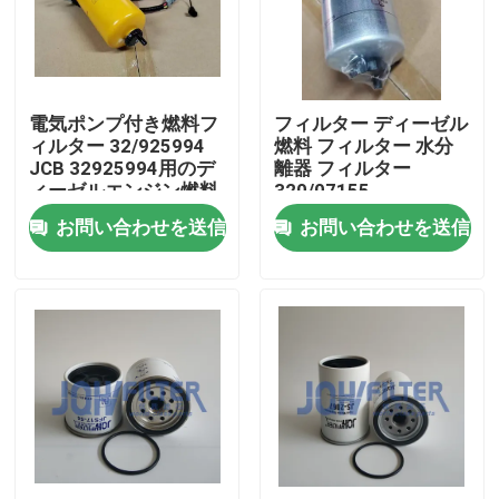
わたしたち に つい て
電気ポンプ付き燃料フ
フィルター ディーゼル
工場 ツアー
ィルター 32/925994
燃料 フィルター 水分
JCB 32925994用のデ
離器 フィルター
ィーゼルエンジン燃料
320/07155
品質管理
水分離器
32/925869
お問い合わせを送信
お問い合わせを送信
32/925994
32/925915 P765325
連絡 ください
BF7965 CAT
ニュース
引金 を 求め て ください
掘削機のエア フィルター