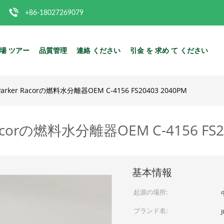
+86-18027269079
場 ツアー
品質管理
連絡 ください
引金 を 求め て ください
er Racorの燃料水分離器OEM C-4156 FS20403 2040PM
rの燃料水分離器OEM C-4156 FS20
基本情報
起源の場所:
ブランド名: