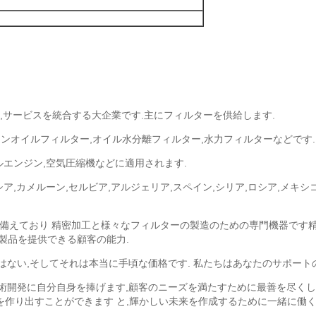
,販売,サービスを統合する大企業です.主にフィルターを供給します.
ジンオイルフィルター,オイル水分離フィルター,水力フィルターなどです.
ルエンジン,空気圧縮機などに適用されます.
ア,カメルーン,セルビア,アルジェリア,スペイン,シリア,ロシア,メキシ
を備えており 精密加工と様々なフィルターの製造のための専門機器です
製品を提供できる顧客の能力.
ではない,そしてそれは本当に手頃な価格です. 私たちはあなたのサポー
,技術開発に自分自身を捧げます,顧客のニーズを満たすために最善を尽く
を作り出すことができます と,輝かしい未来を作成するために一緒に働く