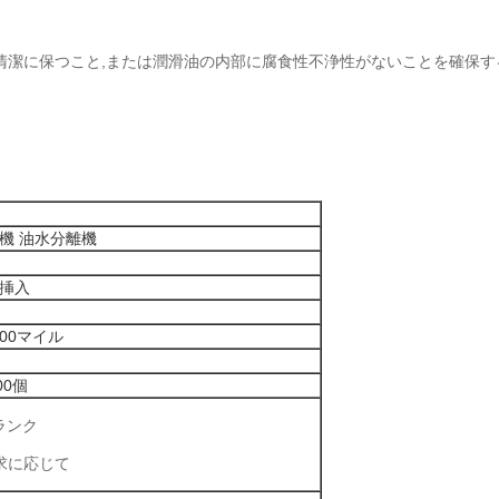
清潔に保つこと,または潤滑油の内部に腐食性不浄性がないことを確保す
機 油水分離機
挿入
000マイル
00個
ブランク
求に応じて