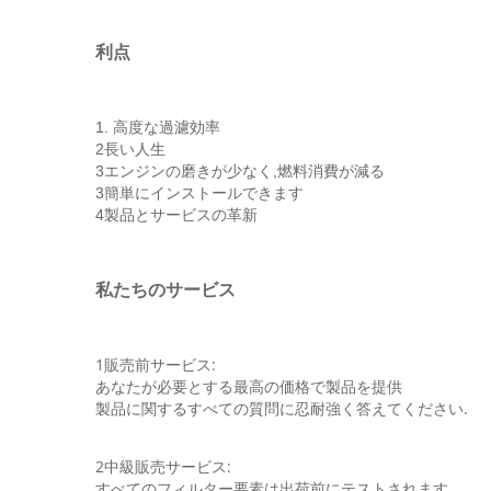
利点
1. 高度な過濾効率
2長い人生
3エンジンの磨きが少なく,燃料消費が減る
3簡単にインストールできます
4製品とサービスの革新
私たちのサービス
1販売前サービス:
あなたが必要とする最高の価格で製品を提供
製品に関するすべての質問に忍耐強く答えてください.
2中級販売サービス:
すべてのフィルター要素は出荷前にテストされます.