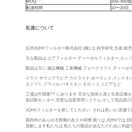
MOQ
300~800個
配達時間
10〜20日
私達について
広州JQHVフィルター株式会社 (株) は,科学研究,生産
主な製品は:エアフィルター,ディーゼルフィルター,エン
製品は主に:建設機械,工業機械,フォークリフト,ディーゼ
イラク,サウジアラビア,ウクライナ,ポーランド,インドネシ
エジプト,ブラジル,パキスタン,モロッコ,リビアなど
工場は中国東?? にあります 完全な技術人員と生産設備
術試験センター,完璧な品質管理システム,そして高品質の
JQHVフィルターを探してください. それは良いが,高価
国内外のあらゆる階層の友人や同僚,我々は,JQHVでは
貢献します私たちは,私たちの製品があなたのために利益