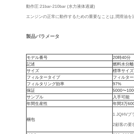
動作圧:21bar-210bar (水力液体過濾)
エンジンの正常に動作するための重要なことは,潤滑油を
製品パラメータ
モデル番号
20時40分
記述
燃料水分離
サイズ
標準サイズ
フィルタータイプ
フィルター
フィルタリング効率
97%
保証
5000〜10
サンプル
入手可能
年間生産性
年間3万60
1.JQHV
梱包
2顧客の要