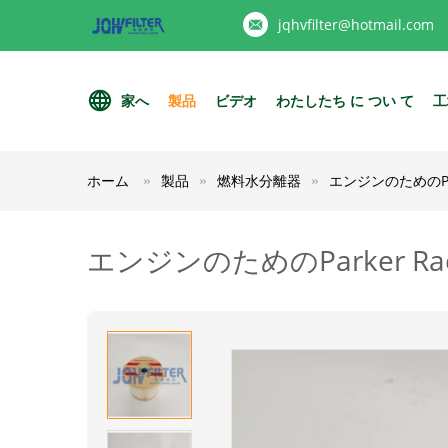
jqhvfilter@hotmail.com
家へ
製品
ビデオ
わたしたち に つい て
工
ホーム
製品
燃料水分離器
エンジンのためのPark
エンジンのためのParker Raco