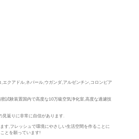
コ,エクアドル,ネパール,ウガンダ,アルゼンチン,コロンビア
精密試験装置国内で高度な10万級空気浄化室,高度な過濾技
トの見返りに非常に自信があります.
します,フレッシュで環境にやさしい生活空間を作ることに
ことを願っています!