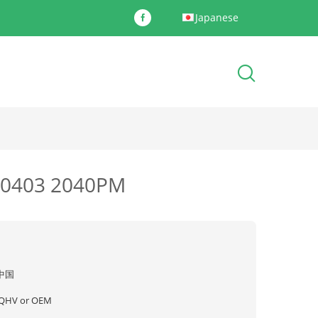
Japanese
403 2040PM
中国
JQHV or OEM