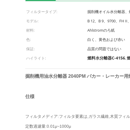
フィルタータイプ:
掘削機オイル水分離器、
モデル:
B 12、B 9、9700、FH I
材料:
Ahlstromのろ紙
色:
白く、黄色および赤い
保証:
品質の問題ではない
燃料水分離器C-4156
燃
ハイライト:
,
掘削機用油水分離器 2040PM パカー・レーカー
仕様
フィルタメディア:フィルタ要素は,ガラス繊維,木質フィ
定数過濾量:0.01μ~1000μ