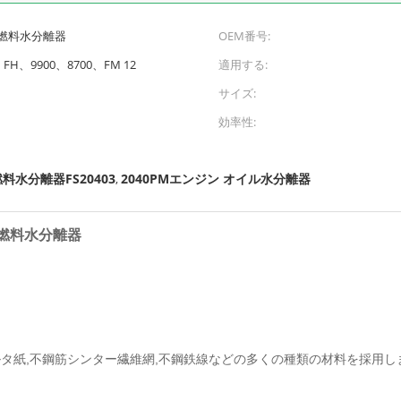
燃料水分離器
OEM番号:
I、FH、9900、8700、FM 12
適用する:
サイズ:
効率性:
料水分離器FS20403
2040PMエンジン オイル水分離器
,
用燃料水分離器
ルタ紙,不鋼筋シンター繊維網,不鋼鉄線などの多くの種類の材料を採用し