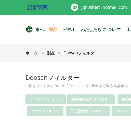
jqhvfilter@hotmail.com
家へ
製品
ビデオ
わたしたち に つい て
工
ホーム
製品
Doosanフィルター
Doosanフィルター
中国をリードする DX120-9Cのディーゼル燃料水分離器 製品市場
すべてのプロダクト
掘削機のエア フィルター
掘削
コマツフィルター
日立掘削機フィルター
のディー