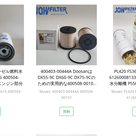
ィーゼル燃料水
400403-00444A Doosanは
PL420 FS3
 400504-
DX55-9C DX60-9C DX75-9Cの
61260008
nのエンジン部分
ための実用的な400508-00101
水分離機 P55
をろ過する
の
9616 400504-
Model: 400403-00444A 400508-
Model: PL420
00101
6126
個
Min: 1 PC
Mi
接触