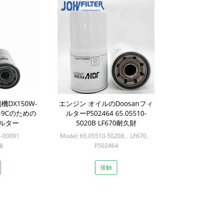
削機DX150W-
エンジン オイルのDoosanフィ
25-9Cのための
ルターP502464 65.05510-
ィルター
5020B LF670耐久財
8-00091
Model: 65.05510-5020B、LF670、
個
P502464
Min: 12個
接触