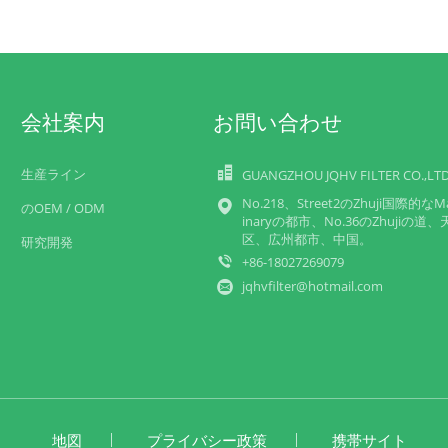
会社案内
お問い合わせ
生産ライン
GUANGZHOU JQHV FILTER CO.,LT
No.218、Street2のZhuji国際的なM
のOEM / ODM
inaryの都市、No.36のZhujiの道、
区、広州都市、中国。
研究開発
+86-18027269079
jqhvfilter@hotmail.com
地図
プライバシー政策
携帯サイト