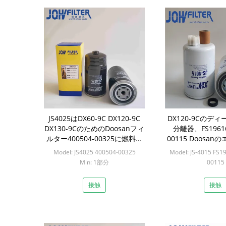
JS4025はDX60-9C DX120-9C
DX120-9Cのデ
DX130-9CのためのDoosanフィ
分離器、FS19616
ルター400504-00325に燃料を
00115 Doosa
供給する
Model: JS4025 400504-00325
Model: JS-4015 FS1
Min: 1部分
00115
Min: 20
接触
接触