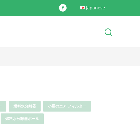
Japanese
ー
燃料水分離器
小屋のエア フィルター
燃料水分離器ボール