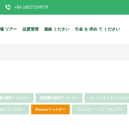
+86-18027269079
場 ツアー
品質管理
連絡 ください
引金 を 求め て ください
機の燃料フィルター
掘削機の油圧フィルター
エンジンオイルフィルタ
ゼル フィルター
Doosanフィルター
フィルター ヘッド アセンブリ