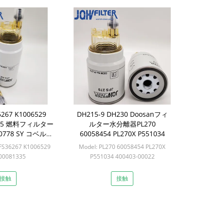
6267 K1006529
DH215-9 DH230 Doosanフィ
1335 燃料フィルター
ルター水分離器PL270
0778 SY コベルコ
60058454 PL270X P551034
ために
 FS36267 K1006529
Model: PL270 60058454 PL270X
00081335
P551034 400403-00022
n: 12個
Min: 12個
接触
接触