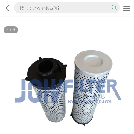
2
/
3