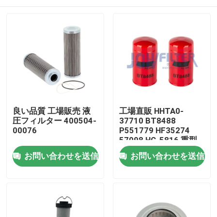
良い品質 工場販売 液
工場直販 HHTA0-
圧フィルター 400504-
37710 BT8488
00076
P551779 HF35274
57098 HC-5816 重型
機器用 液体オイルフィ
家へ
お問い合わせを送信
お問い合わせを送信
ルター
製品
ビデオ