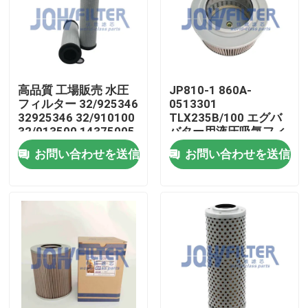
わたしたち に つい て
工場 ツアー
高品質 工場販売 水圧
JP810-1 860A-
フィルター 32/925346
0513301
32925346 32/910100
TLX235B/100 エグバ
品質管理
32/913500 14375005
バター用液圧吸気フィ
P564859
ルター Yc50 Yc60
お問い合わせを送信
お問い合わせを送信
Yc65 Yc85
連絡 ください
ニュース
引金 を 求め て ください
掘削機のエア フィルター