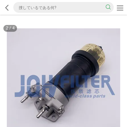
2
/
4