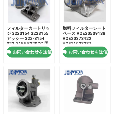
わたしたち に つい て
フィルターカートリッ
燃料フィルターシート
工場 ツアー
ジ 3223154 3223155
ベース VOE20509138
アッシー 322-3154
VOE20373422
322-3155 E320GC 用
VOE21023287
品質管理
のオイルフィルター要
21023285 EC4810D
お問い合わせを送信
お問い合わせを送信
素組成
MP7/8/10 D11/12/13
連絡 ください
ニュース
引金 を 求め て ください
掘削機のエア フィルター