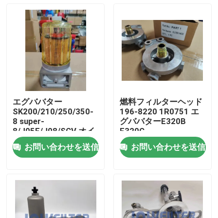
エグババター
燃料フィルターヘッド
SK200/210/250/350-
196-8220 1R0751 エ
8 super-
グババターE320B
8/J05E/J08/SCV オイ
E320C
ル・ウォーター・セパ
お問い合わせを送信
お問い合わせを送信
レーター組 ディーゼル
家へ
フィルター
製品
ビデオ