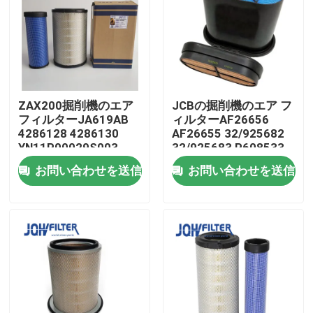
わたしたち に つい て
工場 ツアー
ZAX200掘削機のエア
JCBの掘削機のエア フ
フィルターJA619AB
ィルターAF26656
品質管理
4286128 4286130
AF26655 32/925682
YN11P00029S003
32/925683 P608533
YN11P00029S002
お問い合わせを送信
お問い合わせを送信
連絡 ください
ニュース
引金 を 求め て ください
掘削機のエア フィルター