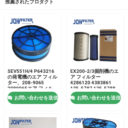
推薦されたプロダクト
SEV551H/4 P643216
EX200-2/3掘削機のエ
の発電機のエア フィル
ア フィルター
ター、208-9065
4286120 4383861
2089065エア フィル
135-5787 135-5788
家へ
ターの要素
お問い合わせを送信
お問い合わせを送信
製品
ビデオ