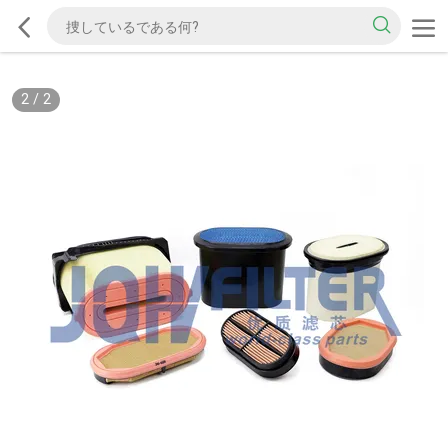
2
/
2