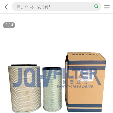
2
/
4