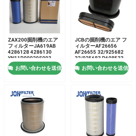
わたしたち に つい て
工場 ツアー
ZAX200掘削機のエア
JCBの掘削機のエア フ
フィルターJA619AB
ィルターAF26656
4286128 4286130
AF26655 32/925682
品質管理
YN11P00029S003
32/925683 P608533
YN11P00029S002
お問い合わせを送信
お問い合わせを送信
連絡 ください
ニュース
引金 を 求め て ください
掘削機のエア フィルター