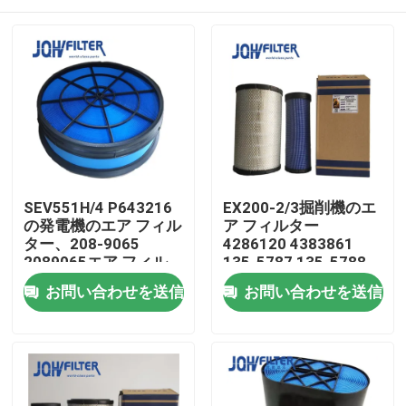
SEV551H/4 P643216
EX200-2/3掘削機のエ
の発電機のエア フィル
ア フィルター
ター、208-9065
4286120 4383861
2089065エア フィル
135-5787 135-5788
ターの要素
家へ
お問い合わせを送信
お問い合わせを送信
製品
ビデオ