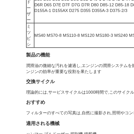
ド
D6R D65 D7E D7F D7G D7R D80 D85-12 D85-18 
ー
D155A-1 D155AX D275 D355 D355A-3 D375-2/3
ザ
ー
ミ
ツ
MS40 MS70-8 MS110-8 MS120 MS180-3 MS240 M
ビ
シ
製品の機能
潤滑油の微細な汚れを濾過し,エンジンの潤滑システムを
ンジンの効率が重要な役割を果たします
交換サイクル
理論的には,サービスサイクルは1000時間で,このサイク
おすすめ
フィルターのすべての写真は,自然に撮影され,照明やコ
適用される機械