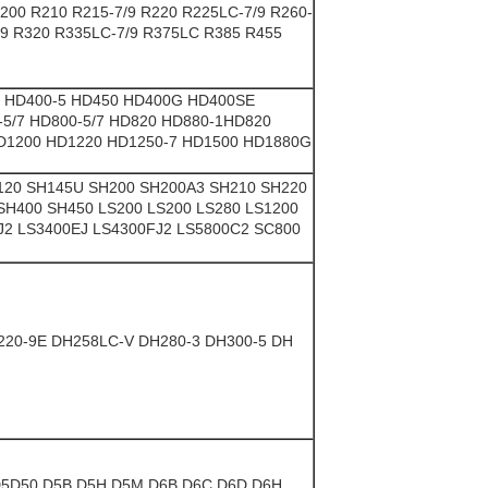
200 R210 R215-7/9 R220 R225LC-7/9 R260-
-9 R320 R335LC-7/9 R375LC R385 R455
 HD400-5 HD450 HD400G HD400SE
5/7 HD800-5/7 HD820 HD880-1HD820
HD1200 HD1220 HD1250-7 HD1500 HD1880G
H120 SH145U SH200 SH200A3 SH210 SH220
SH400 SH450 LS200 LS200 LS280 LS1200
J2 LS3400EJ LS4300FJ2 LS5800C2 SC800
220-9E DH258LC-V DH280-3 DH300-5 DH
D5D50 D5B D5H D5M D6B D6C D6D D6H