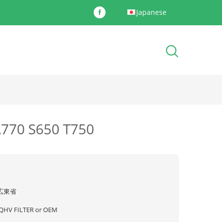
Japanese
S650 T750
広東省
JQHV FILTER or OEM