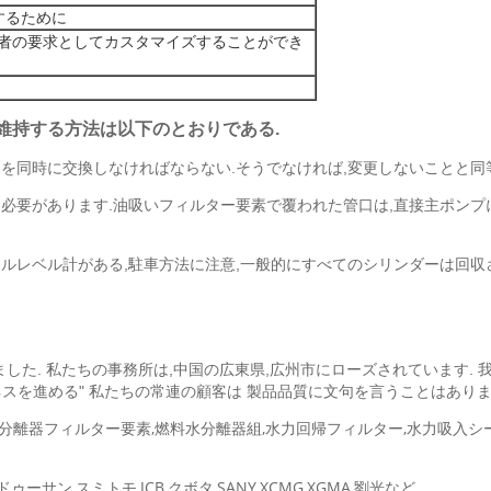
するために
入者の要求としてカスタマイズすることができ
維持する方法は以下のとおりである.
を同時に交換しなければならない.そうでなければ,変更しないことと同
必要があります.油吸いフィルター要素で覆われた管口は,直接主ポンプに
ルレベル計がある,駐車方法に注意,一般的にすべてのシリンダーは回収さ
れました. 私たちの事務所は,中国の広東県,広州市にローズされています
ネスを進める" 私たちの常連の顧客は 製品品質に文句を言うことはあり
水分離器フィルター要素,燃料水分離器組,水力回帰フィルター,水力吸入シ
サン,スミトモ,JCB,クボタ,SANY,XCMG,XGMA,劉光など