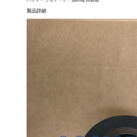
ハンマー,ブルドーザー,掘削機,積載機
製品詳細