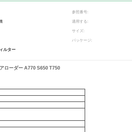
参照番号:
機
適用する:
サイズ:
パッケージ:
フィルター
ダー A770 S650 T750