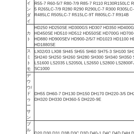
イ
R55-7 R60-5/7 R80-7/9 R85-7 R110 R130R150LC R
ン
5 R265LC-7/9 R280 R290 R290LC-7 R300 R305LC
R485LC R505LC-7 R515LC-9T R805LC-7 R914B
ダ
イ
HD250 HD250SE HD300GS HD307 HD350 HD400G
カ
HD450SE HD510 HD512 HD550SE HD700G HD700-
ト
HD880 HD900SEV HD900-2/5/7 HD1023 HD1100 
HD1880SE
ス
LX02/03 LX08 SH45 SH55 SH60 SH75-3 SH100 S
ミ
SH240 SH250 SH260 SH280 SH300 SH340 SH350 
ト
LS1600 LS2035 LS2050L LS2650 LS2800 LS2800F
SC1000
モ
デ
ウ
ウ/
ド
DH55 DH60-7 DH130 DH150 DH170 DH220-3/5 DH
ゥ
DH320 DH330 DH360-5 DH220-9E
ー
サ
ン
ブ
ル
D20 D30 D31 D3B D3C D3D D40-1 D4C D4D D4H 