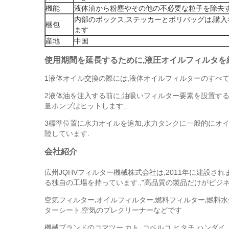
機能
液体油から粉塵やその他の不必要な粒子を除去
内部のボックス,ステッカーとポリバッグは,購
梱包
ます
産地
中国
使用期間を延長するために,液圧オイルフィルタを
1液体オイル交換の際には,液体オイルフィルターのすべて
2液体油を注入する前に,油吸いフィルター要素を設置する
量ポンプはヒットします..
3標準位置に水力オイルを追加,水力タンクに一般的にオイ
陸しています.
会社紹介
広州JQHVフィルター機械株式会社は,2011年に建設さ
る独自の工場を持っています.,"高品質の製品だけがビジ
空気フィルター,オイルフィルター,燃料フィルター,燃料
ターシート,空気のプレクリーナーなどです
機械ブランドのコマツー,カト, コベルコ ヒタチ ハンダイ,ドゥー