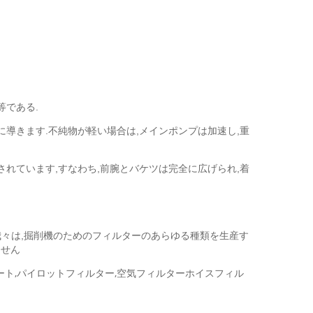
等である.
導きます.不純物が軽い場合は,メインポンプは加速し,重
れています,すなわち,前腕とバケツは完全に広げられ,着
. 我々は,掘削機のためのフィルターのあらゆる種類を生産す
ません
ート,パイロットフィルター,空気フィルターホイスフィル