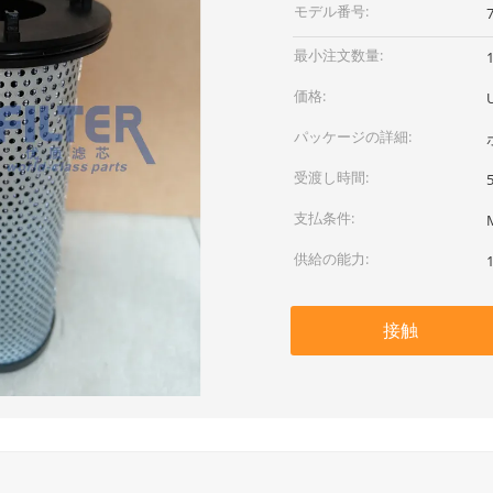
モデル番号:
最小注文数量:
価格:
U
パッケージの詳細:
受渡し時間:
支払条件:
供給の能力:
接触