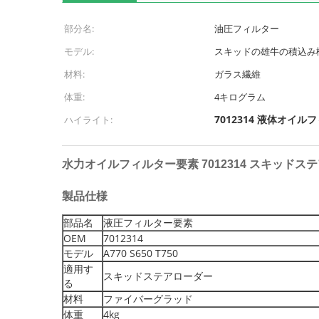
部分名:
油圧フィルター
モデル:
スキッドの雄牛の積込み
材料:
ガラス繊維
体重:
4キログラム
7012314 液体オイル
ハイライト:
水力オイルフィルター要素 7012314 スキッドステアロー
製品仕様
部品名
液圧フィルター要素
OEM
7012314
モデル
A770 S650 T750
適用す
スキッドステアローダー
る
材料
ファイバーグラッド
体重
4kg