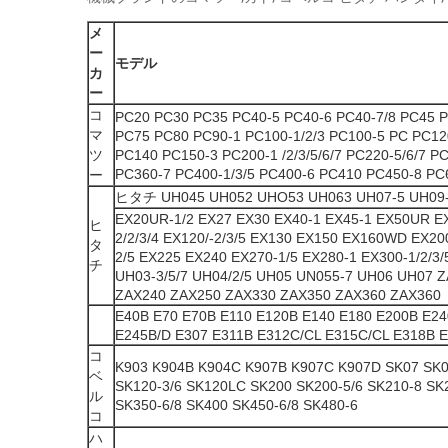
メ
ー
モデル
カ
ー
コ
PC20 PC30 PC35 PC40-5 PC40-6 PC40-7/8 PC45 P
マ
PC75 PC80 PC90-1 PC100-1/2/3 PC100-5 PC PC12
ツ
PC140 PC150-3 PC200-1 /2/3/5/6/7 PC220-5/6/7 P
PC360-7 PC400-1/3/5 PC400-6 PC410 PC450-8 PC
ー
ヒタチ UH045 UH052 UHO53 UH063 UH07-5 UH09-
EX20UR-1/2 EX27 EX30 EX40-1 EX45-1 EX50UR EX
ヒ
2/2/3/4 EX120/-2/3/5 EX130 EX150 EX160WD EX200
タ
2/5 EX225 EX240 EX270-1/5 EX280-1 EX300-1/2/3
チ
UH03-3/5/7 UH04/2/5 UH05 UN055-7 UH06 UH07 
ZAX240 ZAX250 ZAX330 ZAX350 ZAX360 ZAX360
E40B E70 E70B E110 E120B E140 E180 E200B E24
E245B/D E307 E311B E312C/CL E315C/CL E318B E
コ
K903 K904B K904C K907B K907C K907D SK07 SK
ベ
SK120-3/6 SK120LC SK200 SK200-5/6 SK210-8 SK
ル
SK350-6/8 SK400 SK450-6/8 SK480-6
コ
ハ