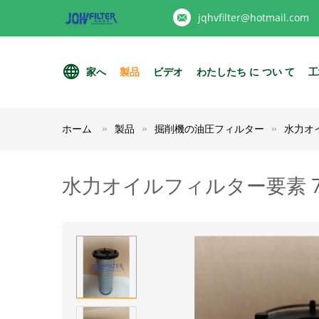
jqhvfilter@hotmail.com
家へ
製品
ビデオ
わたしたち に つい て
工
ホーム
製品
掘削機の油圧フィルター
水力オイ
水力オイルフィルター要素 701