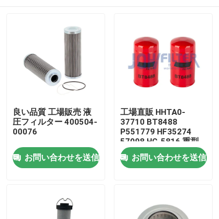
良い品質 工場販売 液
工場直販 HHTA0-
圧フィルター 400504-
37710 BT8488
00076
P551779 HF35274
57098 HC-5816 重型
機器用 液体オイルフィ
家へ
お問い合わせを送信
お問い合わせを送信
ルター
製品
ビデオ