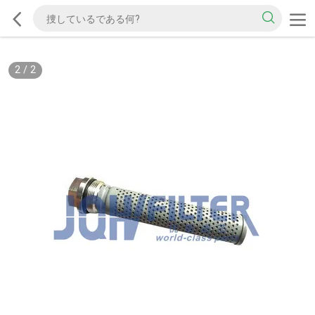
2
/
2