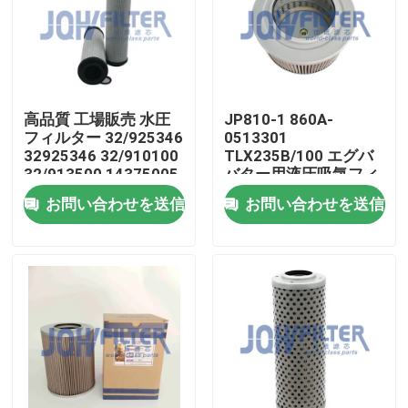
わたしたち に つい て
工場 ツアー
高品質 工場販売 水圧
JP810-1 860A-
フィルター 32/925346
0513301
32925346 32/910100
TLX235B/100 エグバ
品質管理
32/913500 14375005
バター用液圧吸気フィ
P564859
ルター Yc50 Yc60
お問い合わせを送信
お問い合わせを送信
Yc65 Yc85
連絡 ください
ニュース
引金 を 求め て ください
掘削機のエア フィルター