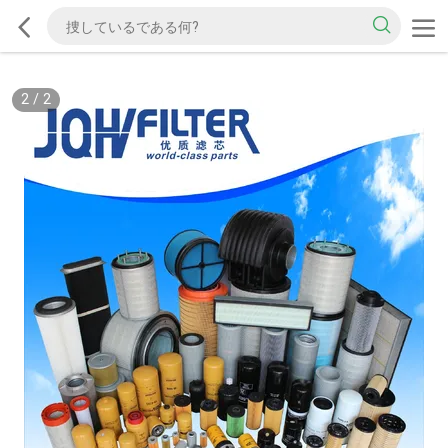
2
/
2