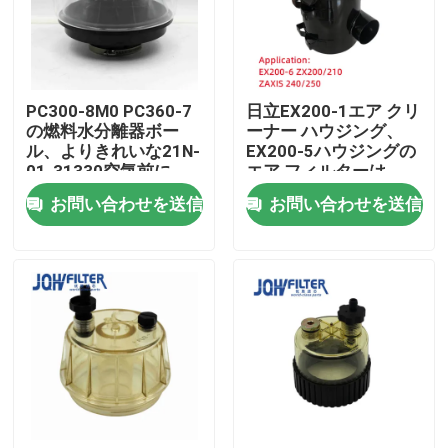
わたしたち に つい て
PC300-8M0 PC360-7
日立EX200-1エア クリ
工場 ツアー
の燃料水分離器ボー
ーナー ハウジング、
ル、よりきれいな21N-
EX200-5ハウジングの
01-31330空気前に
エア フィルターは
品質管理
4286128 4286130に
お問い合わせを送信
お問い合わせを送信
合った
連絡 ください
ニュース
引金 を 求め て ください
掘削機のエア フィルター