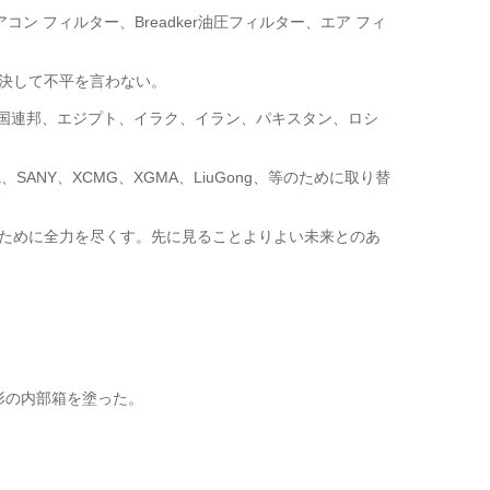
ン フィルター、Breadker油圧フィルター、エア フィ
て決して不平を言わない。
長国連邦、エジプト、イラク、イラン、パキスタン、ロシ
a、SANY、XCMG、XGMA、LiuGong、等のために取り替
るために全力を尽くす。先に見ることよりよい未来とのあ
波形の内部箱を塗った。