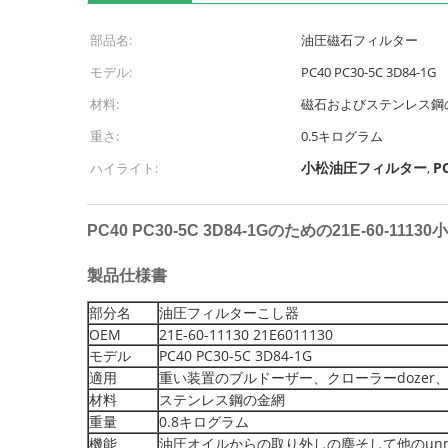
部品名:
油圧磁石フィルター
モデル:
PC40 PC30-5C 3D84-1G
材料:
磁石およびステンレス鋼
重さ:
0.5キログラム
小松油圧フィルター
P
ハイライト:
,
PC40 PC30-5C 3D84-1Gのための21E-60-
製品仕様書
部分名
油圧フィルターこし器
OEM
21E-60-11130 21E6011130
モデル
PC40 PC30-5C 3D84-1G
適用
重い装置のブルドーザー、クローラーdozer
材料
ステンレス鋼の金網
重量
0.8キログラム
機能
油圧オイルからの取り外しの塵そして他のunneces