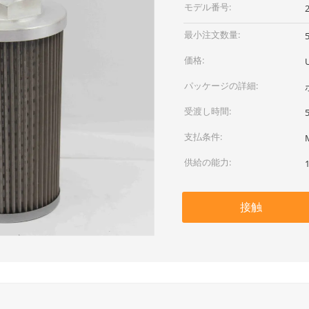
モデル番号:
最小注文数量:
価格:
U
パッケージの詳細:
受渡し時間:
支払条件:
供給の能力:
接触