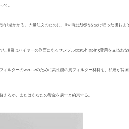
立って。
週かかる。大量注文のために、itwillは沈殿物を受け取った後およそ30-
された項目はバイヤーの側面にあるサンプルcostShipping費用を支
フィルターのweuseのために高性能の質フィルター材料を、私達が韓国の
り替えるか、またはあなたの資金を戻すと約束する。