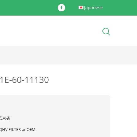
Japanese
-60-11130
広東省
JQHV FILTER or OEM