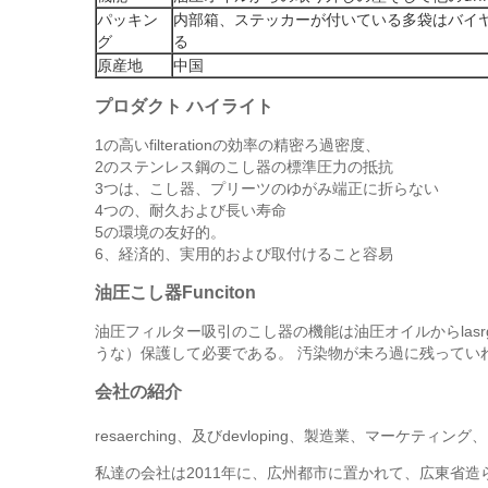
パッキン
内部箱、ステッカーが付いている多袋はバイ
グ
る
原産地
中国
プロダクト ハイライト
1の高いfilterationの効率の精密ろ過密度、
2のステンレス鋼のこし器の標準圧力の抵抗
3つは、こし器、プリーツのゆがみ端正に折らない
4つの、耐久および長い寿命
5の環境の友好的。
6、経済的、実用的および取付けること容易
油圧こし器Funciton
油圧フィルター吸引のこし器の機能は油圧オイルからlas
うな）保護して必要である。 汚染物が未ろ過に残ってい
会社の紹介
resaerching、及びdevloping、製造業、マーケティング、
私達の会社は2011年に、広州都市に置かれて、広東省造