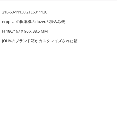
21E-60-11130 21E6011130
erppilarの掘削機のdozerの積込み機
H 186/167 X 96 X 38.5 MM
JOHVのブランド箱かカスタマイズされた箱