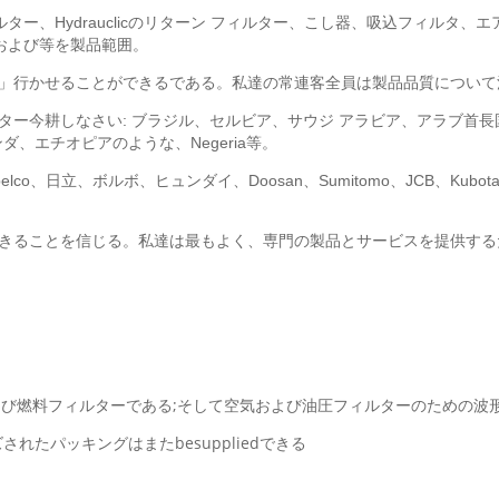
、Hydrauclicのリターン フィルター、こし器、吸込フィルタ、エアコ
および等を製品範囲。
er」行かせることができるである。私達の常連客全員は製品品質につい
ルター今耕しなさい: ブラジル、セルビア、サウジ アラビア、アラブ首
、エチオピアのような、Negeria等。
o、日立、ボルボ、ヒュンダイ、Doosan、Sumitomo、JCB、Kubot
できることを信じる。私達は最もよく、専門の製品とサービスを提供す
lおよび燃料フィルターである;そして空気および油圧フィルターのための
たパッキングはまたbesuppliedできる