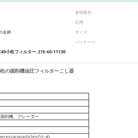
参照番号:
応用:
の金網
サイズ:
パッケージ:
C40小松フィルター
21E-60-11130
,
11130小松の掘削機油圧フィルターこし器
、掘削機、グレーダー
saryparticlesのため