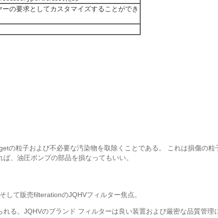
ヤーの要求としてカスタマイズすることができ
rgetの粒子および不必要な汚染物を取除くことである。 これは損傷の
れば、油圧ポンプの部品を損なってもいい。
そして販売filterationのJQHVフィルター焦点。
られる。JQHVのブランド フィルターは良い装置および厳密な品質管