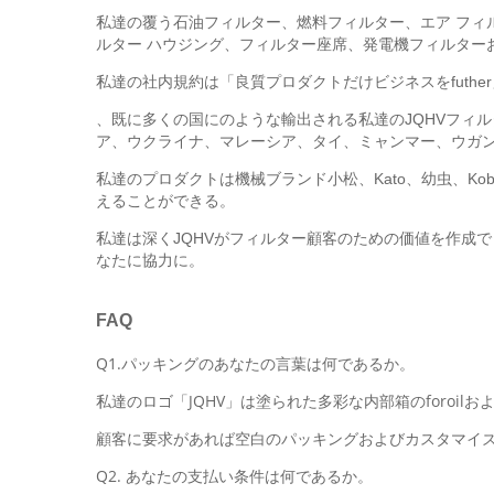
私達の覆う石油フィルター、燃料フィルター、エア フィルター
ルター ハウジング、フィルター座席、発電機フィルター
私達の社内規約は「良質プロダクトだけビジネスをfuth
、既に多くの国にのような輸出される私達のJQHVフィ
ア、ウクライナ、マレーシア、タイ、ミャンマー、ウガンダ
私達のプロダクトは機械ブランド小松、Kato、幼虫、Kobelc
えることができる。
私達は深くJQHVがフィルター顧客のための価値を作成
なたに協力に。
FAQ
Q1.パッキングのあなたの言葉は何であるか。
私達のロゴ「JQHV」は塗られた多彩な内部箱のforoi
顧客に要求があれば空白のパッキングおよびカスタマイズされ
Q2. あなたの支払い条件は何であるか。