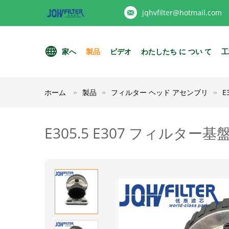
jqhvfilter@hotmail.com
家へ
製品
ビデオ
わたしたち に つい て
工
ホーム
製品
フィルター ヘッド アセンブリ
E
E305.5 E307 フィルタ