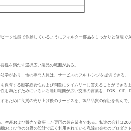
がピーク性能で作動しているようにフィルター部品をしっかりと修理で
必要性を満たす選択広い製品の範囲がある。
兵站学があり、他の専門人員は、サービスのフル レンジを提供できる。
足を保障する顧客必要性および問題にタイムリーに答えることができる
性を満たすためにいろいろ適用範囲が広い交換の言葉を、FOB、CIF、
護するために良質の売り上げ後のサービスを、製品品質の保証を含んで
発、生産および販売で従事した専門の製造業者
。私達の会社は20
である
機および他の分野の設計で広く利用されている私達の会社のプロダクト