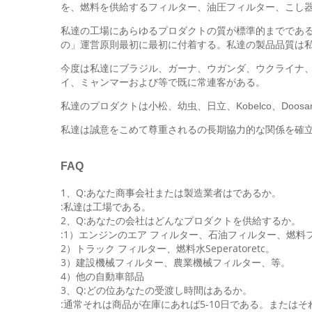
を、燃料を供給するフィルター、油圧フィルター、こし器、
私達の工場にあらゆるプロダクトの質が標準的までであ
の」運営原則最初に最初に付着する。私達の製品品質は私
今度は私達に
ガーナ、
ブラジル、
ウガンダ、ウクライナ、
で既に常連客がある
イ、ミャンマーおよび等
。
私達のプロダクトは小松、幼虫、日立、Kobelco、Doo
私達は誠意をこめて尊重されるの長期協力的な関係を確立
FAQ
1、Q:あなた商事会社または製造業者はであるか。
:私達は工場である。
2、Q:あなたの会社はどんなプロダクトを供給するか。
:1）エンジンのエア フィルター、石油フィルター、燃料
2）トラック フィルター、燃料水Seperatoretc。
3）建設機械フィルター、農業機械フィルター、等。
4）他の自動車部品
3、Q:どの位あなたの受渡し時間はあるか。
:通常それは商品が在庫にあれば5-10日である。またはそ