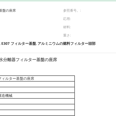
基盤の座席
参照番号。:
応用:
、
材料:
重さ:
E307 フィルター基盤
アルミニウムの燃料フィルター頭部
,
,
めの燃料水分離器フィルター基盤の座席
フィルター基盤の座席
構造機械