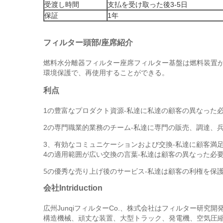
受渡し時間
支払を受け取った後3-5日
保証
1年
フィルター頭部/座席紹介
燃料水分離器フィルター座席フィルター基盤は燃料装置
環境保護
、再使用することができる。
で
利点
豊富なプロダクト資源-私達に私達の顧客の異なった
1の
専門職業的業務のチーム-私達に専門の販売、調達、
2の
有効なコミュニケーションおよび交換-私達に顧客満
3、
適用範囲が広い交換の言葉-私達は顧客の異なった必要
4の
5の優秀な売り上げ後のサービス-私達は顧客の利権を保
会社Intriduction
フィルター研究開
広州JunqiフィルターCo.、株式会社は
構造機械、頑丈な装置、大型トラック、発電機、空気圧縮