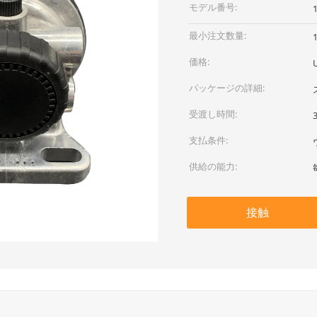
モデル番号:
最小注文数量:
価格:
U
パッケージの詳細:
受渡し時間:
支払条件:
供給の能力:
接触