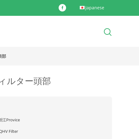
Japanese
頭部
料フィルター頭部
浙江Provice
QHV Filter