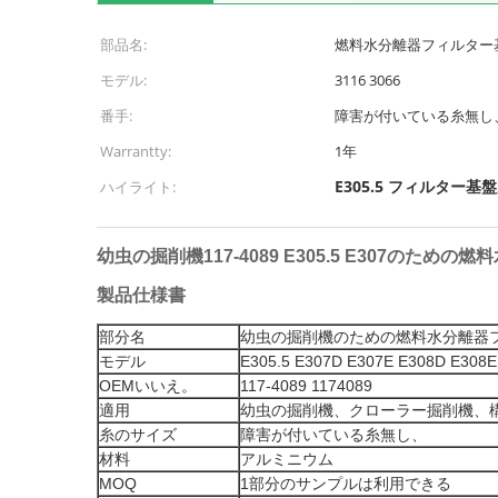
部品名:
燃料水分離器フィルター
モデル:
3116 3066
番手:
障害が付いている糸無し
Warrantty:
1年
E305.5 フィルター基盤
ハイライト:
幼虫の掘削機117-4089 E305.5 E307のた
製品仕様書
部分名
幼虫の掘削機のための燃料水分離器
モデル
E305.5 E307D E307E E308D E308E
OEMいいえ。
117-4089 1174089
適用
幼虫の掘削機、クローラー掘削機、
糸のサイズ
障害が付いている糸無し、
材料
アルミニウム
MOQ
1部分のサンプルは利用できる