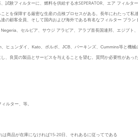
試験フィルターに、燃料を供給する水SEPERATOR、エア フィル
ることを保障する厳密な生産の点検プロセスがある。長年にわたって私
達の顧客全員、そして国内および海外である有名なフィルター ブラン
Negeria、セルビア、サウジ アラビア、アラブ首長国連邦、エジプ
san、ヒュンダイ、Kato、ボルボ、JCB、パーキンズ、Cummins
し、良質の製品とサービスを与えることを望む。質問か必要性があった
フィルター、等。
れは商品が在庫になければ15-20日、それあるに従ってである