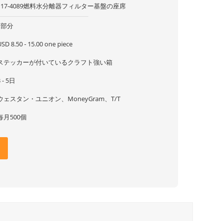
117-4089燃料水分離器フィルター基盤の座席
1部分
SD 8.50 - 15.00 one piece
ステッカーが付いているクラフト強い箱
3 - 5日
ウェスタン・ユニオン、MoneyGram、T/T
毎月500個