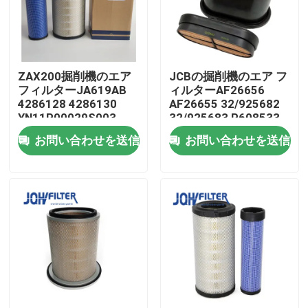
わたしたち に つい て
ZAX200掘削機のエア
JCBの掘削機のエア フ
工場 ツアー
フィルターJA619AB
ィルターAF26656
4286128 4286130
AF26655 32/925682
YN11P00029S003
32/925683 P608533
品質管理
YN11P00029S002
お問い合わせを送信
お問い合わせを送信
連絡 ください
ニュース
引金 を 求め て ください
掘削機のエア フィルター