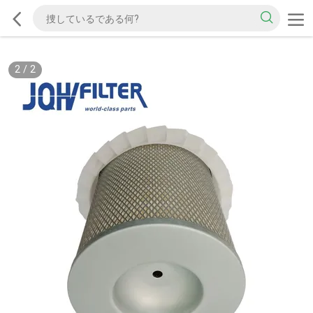
2
/
2