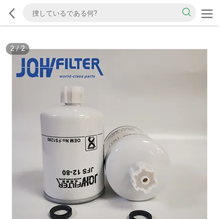
2
/
2