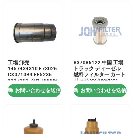
工場 卸売
837086122 中国 工場
1457434310 F73026
トラック ディーゼル
CX0710B4 FF5236
燃料フィルター カート
1117101-A01-0000H
リッジ 837086122
C00068668 エンジン
389-5819 PF46049
お問い合わせを送信
お問い合わせを送信
ディーゼル燃料フィル
363-5819
家へ
ター
製品
ビデオ