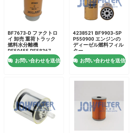
わたしたち に つい て
BF7673-D ファクトロ
4238521 BF9903-SP
工場 ツアー
イ 卸売 重荷トラック
P550900 エンジンの
燃料水分離機
ディーゼル燃料フィル
RE50455 RE58367
ター
品質管理
156-1200 RE62418
お問い合わせを送信
お問い合わせを送信
P550351 FS19516
連絡 ください
ニュース
引金 を 求め て ください
掘削機のエア フィルター