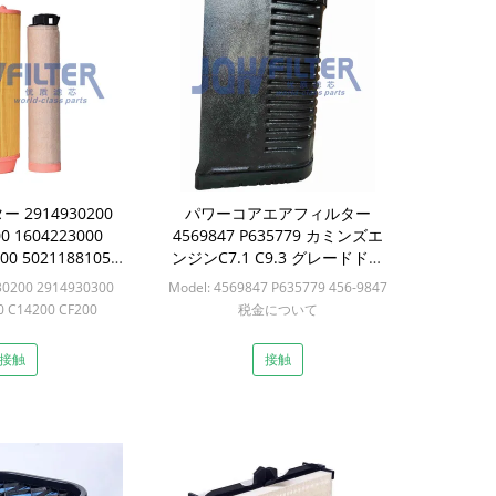
 2914930200
パワーコアエアフィルター
0 1604223000
4569847 P635779 カミンズエ
00 5021188105
ンジンC7.1 C9.3 グレードドー
F26389 AF26390
ザー
30200 2914930300
Model: 4569847 P635779 456-9847
0 C14200 CF200
税金について
39588777 AF26389
Min: 1セット
F26390
接触
接触
: 20セット