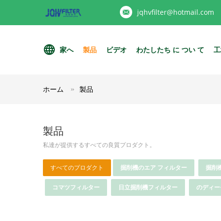
jqhvfilter@hotmail.com
家へ
製品
ビデオ
わたしたち に つい て
工
ホーム
製品
製品
私達が提供するすべての良質プロダクト。
すべてのプロダクト
掘削機のエア フィルター
掘削
コマツフィルター
日立掘削機フィルター
のディー