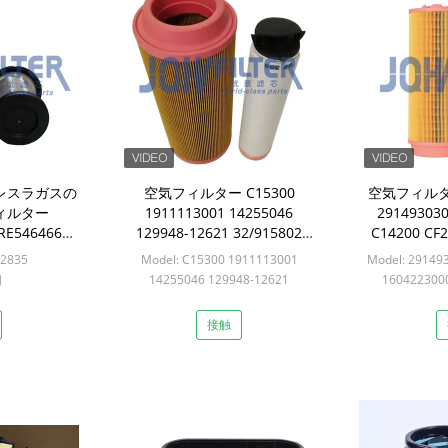
レスラガスの
空気フィルター C15300
空気フィルター
ィルター
1911113001 14255046
291493030
RE546466
129948-12621 32/915802
C14200 CF2
35 3584145
1319257 1G37711210
39588777 A
32835
Model: C15300 1911113001
Model: 29149
rr
個
14255046 129948-12621
160422300
32/915802 1319257 1G37711210
5021188105 
Min: 12セット
A
接触
Min