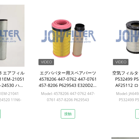
983 エアフィル
エグババター用スペアパーツ
空気フィルター 6
11EM-21051
4578206 447-0762 447-0761
P532499 P5
6-24530 ハイ
457-8206 P629543 E320D2用
AF25112 
 R215-7用
のエアフィルター
928F/G 
11EM-21041
Model: 4578206 447-0762 447-
Model: JA649
120H/G 
24520 11N6-
0761 457-8206 P629543
P532499 P
PA4983 詳細はこ
Min: 12セット
Min
接触
セット