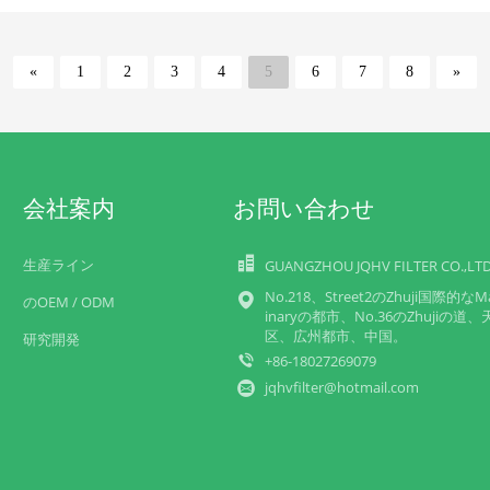
«
1
2
3
4
5
6
7
8
»
会社案内
お問い合わせ
生産ライン
GUANGZHOU JQHV FILTER CO.,LT
No.218、Street2のZhuji国際的なM
のOEM / ODM
inaryの都市、No.36のZhujiの道、
区、広州都市、中国。
研究開発
+86-18027269079
jqhvfilter@hotmail.com