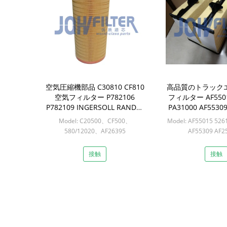
空気圧縮機部品 C30810 CF810
高品質のトラック
空気フィルター P782106
フィルター AF5501
P782109 INGERSOLL RANDの
PA31000 AF5530
ために
Model: C20500、CF500、
Model: AF55015 526
580/12020、AF26395
AF55309 AF2
Min: 4セット
Min: 6se
接触
接触