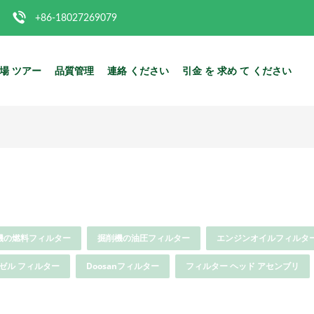
+86-18027269079
場 ツアー
品質管理
連絡 ください
引金 を 求め て ください
機の燃料フィルター
掘削機の油圧フィルター
エンジンオイルフィルタ
ゼル フィルター
Doosanフィルター
フィルター ヘッド アセンブリ