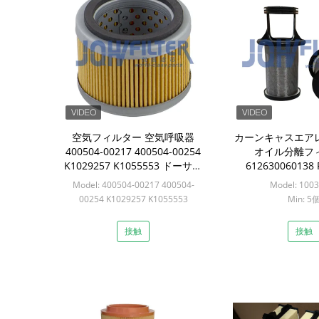
空気フィルター 空気呼吸器
カーンキャスエア
400504-00217 400504-00254
オイル分離フ
K1029257 K1055553 ドーサン
612630060138 
掘削機用
RE545958 100328
Model: 400504-00217 400504-
Model: 100
Liebhe
00254 K1029257 K1055553
Min: 5
Min: 5個
接触
接触