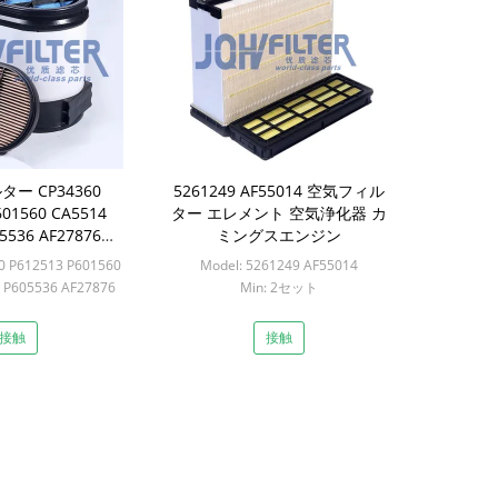
ー CP34360
5261249 AF55014 空気フィル
601560 CA5514
ター エレメント 空気浄化器 カ
5536 AF27876
ミングスエンジン
6473M2 3045632
0 P612513 P601560
Model: 5261249 AF55014
 P605536 AF27876
Min: 2セット
071150
: 6sets
接触
接触