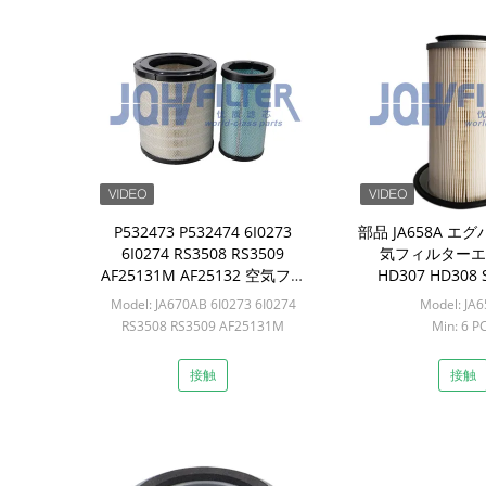
P532473 P532474 6I0273
部品 JA658A 
6I0274 RS3508 RS3509
気フィルターエ
AF25131M AF25132 空気フィ
HD307 HD308 
ルター要素 ローダー用 980F
CX55B CX
Model: JA670AB 6I0273 6I0274
Model: JA
963B/C
RS3508 RS3509 AF25131M
Min: 6 P
AF25132 P532473 P532474
Min: 12セット
接触
接触