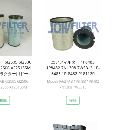
I2505 6I2506
エアフィルター 1P8483
32506 AF25135M
1P8482 7N1308 7W5313 1P-
 トラクター用ドーザ
8483 1P-8482 P181120
ー
P158675 P158677
AB 6I2505 6I2506
Model: JA627AB 1P8483 1P8482
E772/773/774/775
32506 AF25135M
7N1308 7W5313
25136M
Min: 6 PCS
: 12セット
接触
接触