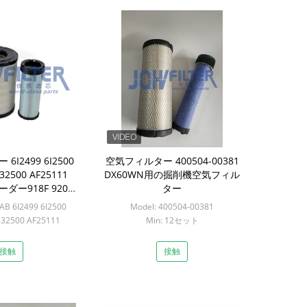
I2499 6I2500
空気フィルター 400504-00381
32500 AF25111
DX60WN用の掘削機空気フィル
ローダー918F 920
ター
953B/C グレード
AB 6I2499 6I2500
Model: 400504-00381
トラクターD4H/E
532500 AF25111
Min: 12セット
: 12セット
接触
接触