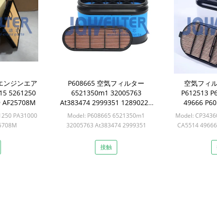
エンジンエア
P608665 空気フィルター
空気フィルタ
5 5261250
6521350m1 32005763
P612513 P
9 AF25708M
At383474 2999351 12890228
49666 P60
1241086 093677 エンジニアリ
F071150 428
1250 PA31000
Model: P608665 6521350m1
Model: CP3436
ング機械用
5708M
32005763 At383474 2999351
CA5514 49666
ts
12890228 1241086 093677 につい
F
て
Min
接触
Min: 6sets