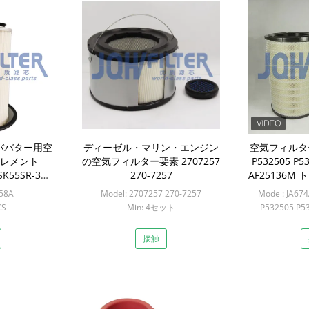
エグババター用空
ディーゼル・マリン・エンジン
空気フィルター 6
レメント
の空気フィルター要素 2707257
P532505 P5
SK55SR-3
270-7257
AF25136M
58B
658A
Model: 2707257 270-7257
Model: JA674
CS
Min: 4セット
P532505 P5
AF
Min
接触