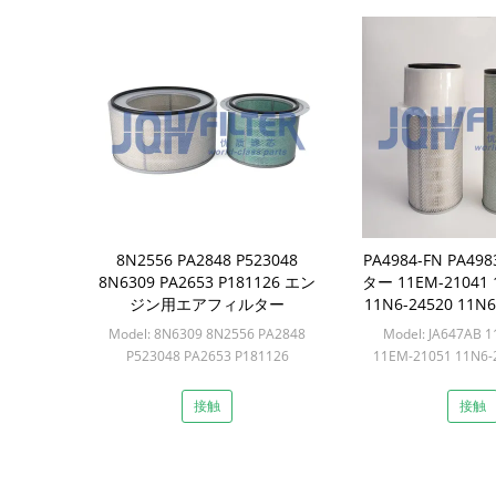
8N2556 PA2848 P523048
PA4984-FN PA4
8N6309 PA2653 P181126 エン
ター 11EM-21041 
ジン用エアフィルター
11N6-24520 11N
ンダイ掘削機R215-5
Model: 8N6309 8N2556 PA2848
Model: JA647AB 
に
P523048 PA2653 P181126
11EM-21051 11N6-
Min: 10セット
24530 PA4984-FN 
ちら
接触
接触
Min: 12